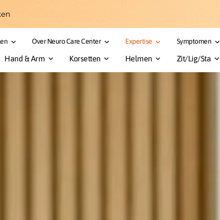
ken
len
Over Neuro Care Center
Expertise
Symptomen
Hand & Arm
Korsetten
Helmen
Zit/Lig/Sta