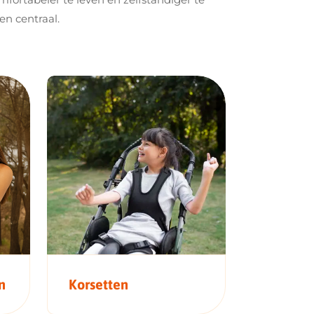
en centraal.
n
Korsetten