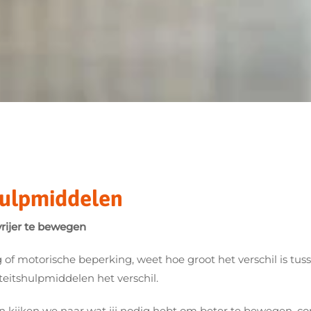
hulpmiddelen
rijer te bewegen
of motorische beperking, weet hoe groot het verschil is tu
itshulpmiddelen het verschil.
 kijken we naar wat jij nodig hebt om beter te bewegen, com