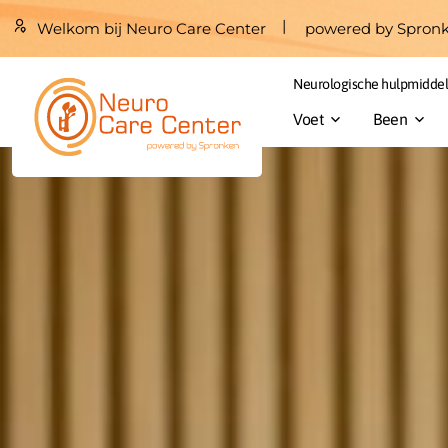
Welkom bij Neuro Care Center
powered by Spron
Neurologische hulpmidde
Voet
Been