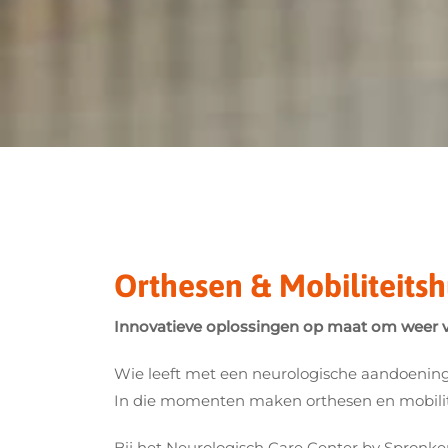
Orthesen & Mobiliteits
Innovatieve oplossingen op maat om weer v
Wie leeft met een neurologische aandoening 
In die momenten maken orthesen en mobilite
Bij het Neurologisch Care Center by Spronken