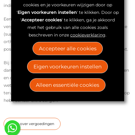
cookies en je voorkeuren wijzigen door op
indiening.
'
Eigen voorkeuren instellen
' te klikken. Door op
Een S-Line valhelm wordt (in België) doorgaans volledig
'
Accepteer cookies
' te klikken, ga je akkoord
vergoed, terwijl voor een redressiehelm een eigen bijdrage
met het gebruik van alle cookies zoals
(supplement) aangerekend wordt. Voor andere
beschreven in onze
cookieverklaring
.
orthopedische helmen (zoals beschermingshelmen en
Accepteer alle cookies
postoperatieve helmen) is de terugbetaling eerder beperkt.
Bij Neuro Care Center (NCC by Spronken) zijn we al meer
Eigen voorkeuren instellen
dan 60 jaar erkend partner van alle Belgische mutualiteiten
en de meeste grote Nederlandse zorgverzekeraars. We
Alleen essentiële cookies
weten daarom precies wat er nodig is om een maximale
terugbetaling te kunnen krijgen. Zo krijg je waar je recht op
hebt, zonder extra zorgen.
Meer over vergoedingen