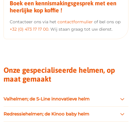
Boek een kennismakingsgesprek met een
heerlijke kop koffie !
Contacteer ons via het
contactformulier
of bel ons op
+32 (0) 473 17 17 00
. Wij staan graag tot uw dienst.
Onze gespecialiseerde helmen, op
maat gemaakt
Valhelmen; de S-Line innovatieve helm
Wij zijn
specialist in het maken van valhelmen op maat
.
Redressiehelmen; de Kinoo baby helm
Voor mensen met epilepsie, de ziekte van Parkinson,
cerebrale parese of andere neurologische aandoeningen
Onze neurologische redressiehelmen zijn bedoeld voor
waarbij een verhoogd risico bestaat op hoofdletsel door een
kinderen en baby’s met schedelafwijkingen zoals