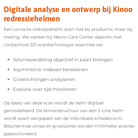
Hoe werkt het?
Langdurige couveusezorg
Digitale analyse en ontwerp bij Kinoo
De achterzijde krijgt gecontroleerde groeiruimte terwijl
Bij gecombineerde afwijkingen worden meerdere
Hoe werkt het?
CPAP-maskers of beademing
laterale expansie subtiel wordt begrensd. Dit stimuleert
correctievlakken simultaan geïntegreerd in het digitale
redressiehelmen
Neurologische aandoeningen met beperkte
een meer gebalanceerde lengte-breedteverhouding.
De redressiehelm creëert ruimte aan de afgeplatte zijde
ontwerp.
actieve hoofdrotatie
Een correcte redressiehelm start niet bij productie, maar bij
en begrenst expansie aan de contralaterale prominente
Torticollis of spieronevenwicht
meting. We werken bij Neuro Care Center daarom met
zijde. Hierdoor wordt volumeverdeling progressief
In deze gevallen beoordelen we bij Neuro Care Center
contactloze 3D-scantechnologie waarmee we:
gecorrigeerd.
steeds samen met het behandelteam of actieve
correctie medisch verantwoord en zinvol is.
Volumeverdeling objectief in kaart brengen
Asymmetrie-indexen berekenen
Groeirichtingen analyseren
Evolutie over tijd monitoren
Op basis van deze scan wordt de helm digitaal
gemodelleerd. De binnenstructuur van een S-Line helm
wordt exact aangepast aan de individuele schedelvorm.
Beschermde zones en groeizones worden millimeter precies
gepositioneerd.