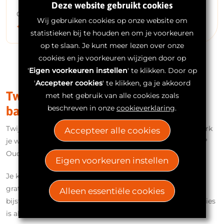
Deze website gebruikt cookies
Contacteer ons via het
contactformulier
of bel ons op
Wij gebruiken cookies op onze website om
+32 (0) 473 17 17 00
. Wij staan graag tot uw dienst.
statistieken bij te houden en om je voorkeuren
op te slaan. Je kunt meer lezen over onze
cookies en je voorkeuren wijzigen door op
'
Eigen voorkeuren instellen
' te klikken. Door op
'
Accepteer cookies
' te klikken, ga je akkoord
Tweede opinie over helmen voor
met het gebruik van alle cookies zoals
beschreven in onze
cookieverklaring
.
babies
Twijfel je aan de noodzaak van een helm voor je kind? Merk
Accepteer alle cookies
je weinig vooruitgang met een bestaande redressiehelm?
Ouders zijn vaak ongerust en dat is heel normaal!
Eigen voorkeuren instellen
Je kunt bij Neuro Care Center terecht voor een volledig
gratis en objectief tweede opinie consult. Soms volstaat
Alleen essentiële cookies
bijsturing. Soms is een herontwerp aangewezen. Ons advies
is altijd volledig vrijblijvend, er zijn geen verplichtingen.