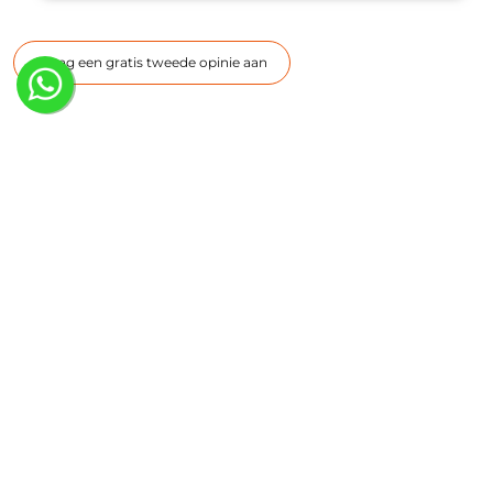
Vraag een gratis tweede opinie aan
Terugbetaling bij redressiehelm
Redressiehelmen komen in België in aanmerking voor
gedeeltelijke terugbetaling, afhankelijk van de medische
indicatie en van je verzekering. In Nederland hangt de
vergoeding af van je verzekering.
Neuro Care Center (by Spronken) is erkend partner van alle
Belgische mutualiteiten en de meeste grote Nederlandse
zorgverzekeraars. Een Kinoo redressiehelm wordt
gedeeltelijk vergoed. Je betaalt meestal een supplement.
We informeren je graag over de bijkomende kosten, zodat je
precies weet waar je aan toe bent.