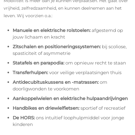
Mobiliteit is meer dan je kunnen verplaatsen. Het gaat over
vrijheid, zelfredzaamheid, en kunnen deelnemen aan het
leven. Wij voorzien o.a.:
Manuele en elektrische rolstoelen:
afgestemd op
jouw lichaam en kracht
Zitschalen en positioneringssystemen:
bij scoliose,
spasticiteit of asymmetrie
Statafels en parapodia:
om opnieuw recht te staan
Transferhulpen:
voor veilige verplaatsingen thuis
Antidecubituskussens en -matrassen:
om
doorligwonden te voorkomen
Aankoppelwielen en elektrische hulpaandrijvingen
Handbikes en driewielfietsen:
sportief of recreatief
De HORS:
ons intuïtief loophulpmiddel voor jonge
kinderen