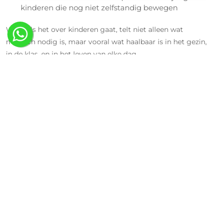
kinderen die nog niet zelfstandig bewegen
Want als het over kinderen gaat, telt niet alleen wat
medisch nodig is, maar vooral wat haalbaar is in het gezin,
in de klas, en in het leven van elke dag.
Terugbetaling en samenwerking bij
dwarslaesie
De meeste dwarsleasie hulpmiddelen worden volledig
terugbetaald via het RIZIV of het VAPH. Wij helpen je bij
NCC bij:
Het juiste voorschrift aanvragen
Het technisch en medisch dossier opstellen
De aanvraag correct en volledig indienen