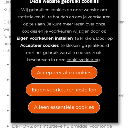
Deze website gebruikt cookies
Leren bewegen, groeien, spelen, naar school gaan: alles
krijgt een andere betekenis.
Wij gebruiken cookies op onze website om
statistieken bij te houden en om je voorkeuren
Bij het Neurologisch Care Center by Spronken ondersteunen
op te slaan. Je kunt meer lezen over onze
we kinderen en tieners met hulpmiddelen die niet alleen
cookies en je voorkeuren wijzigen door op
functioneel zijn, maar ook aanvoelen als een deel van
'
Eigen voorkeuren instellen
' te klikken. Door op
henzelf. We denken mee met ouders, therapeuten én
'
Accepteer cookies
' te klikken, ga je akkoord
schoolteams. We bieden onder andere:
met het gebruik van alle cookies zoals
beschreven in onze
cookieverklaring
.
Groeibare orthesen en spalken, afgestemd op
spierspanning en activiteit
Accepteer alle cookies
Lichte, wendbare rolstoelen met kindvriendelijke
afwerking
Eigen voorkeuren instellen
Zitschalen en positioneringssystemen die comfort en
symmetrie ondersteunen
Alleen essentiële cookies
Slaaporthesen voor spierontspanning en houding
tijdens de nacht
De HORS: ons intuïtieve hulpmiddel voor jonge