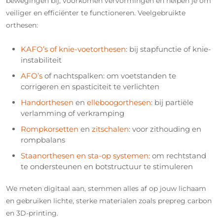
bewegingen bij, voorkomen vervormingen en helpen je om
veiliger en efficiënter te functioneren. Veelgebruikte
orthesen:
KAFO’s of knie-voetorthesen
: bij stapfunctie of knie-
instabiliteit
AFO’s
of nachtspalken: om voetstanden te
corrigeren en spasticiteit te verlichten
Handorthesen
en
elleboogorthesen
: bij partiële
verlamming of verkramping
Rompkorsetten
en
zitschalen
: voor zithouding en
rompbalans
Staanorthesen en sta-op systemen:
om rechtstand
te ondersteunen en botstructuur te stimuleren
We meten digitaal aan, stemmen alles af op jouw lichaam
en gebruiken lichte, sterke materialen zoals prepreg carbon
en 3D-printing.