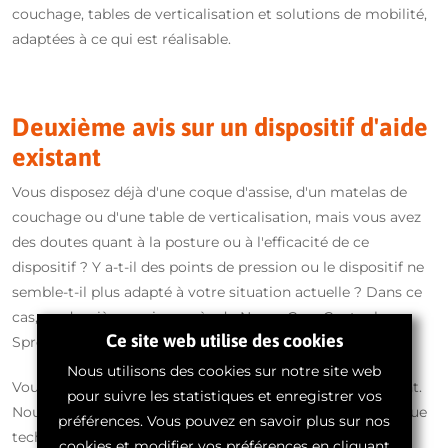
couchage, tables de verticalisation et solutions de mobilité,
adaptées à ce qui est réalisable.
Deuxième avis sur un dispositif d'aide
existant
Vous disposez déjà d'une coque d'assise, d'un matelas de
couchage ou d'une table de verticalisation, mais vous avez
des doutes quant à la posture ou à l'efficacité de ce
dispositif ? Y a-t-il des points de pression ou le dispositif ne
semble-t-il plus adapté à votre situation actuelle ? Dans ce
cas, un deuxième avis auprès du Neuro Care Center by
Ce site web utilise des cookies
Spronken s'avère très utile.
Nous utilisons des cookies sur notre site web
Vous bénéficiez d'un deuxième avis gratuit et indépendant.
pour suivre les statistiques et enregistrer vos
Nous analysons l’aide technique existante d’un point de vue
préférences. Vous pouvez en savoir plus sur nos
technique et fonctionnel et examinons son effet sur la
cookies et modifier vos préférences en cliquant