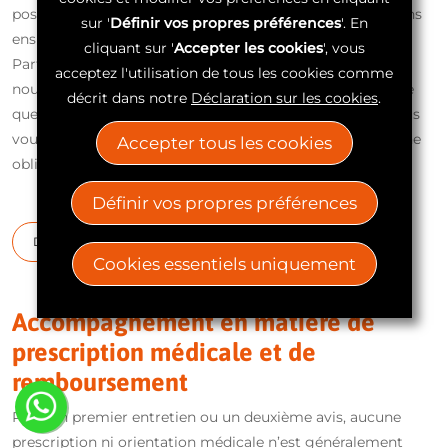
posture et la répartition des pressions. Nous vous donnons
sur '
Définir vos propres préférences
'. En
ensuite un avis honnête sur la meilleure marche à suivre.
cliquant sur '
Accepter les cookies
', vous
Parfois, un ajustement ciblé suffit. Parfois, une toute
acceptez l'utilisation de tous les cookies comme
nouvelle approche est recommandée. Et parfois, il s’avère
décrit dans notre
Déclaration sur les cookies
.
que l’aide technique actuelle fonctionne encore bien. Nous
vous le dirons également en toute honnêteté, sans aucune
Accepter tous les cookies
obligation.
Définir vos propres préférences
Demandez un deuxième avis gratuit
Cookies essentiels uniquement
Accompagnement en matière de
prescription médicale et de
remboursement
Pour un premier entretien ou un deuxième avis, aucune
prescription ni orientation médicale n’est généralement