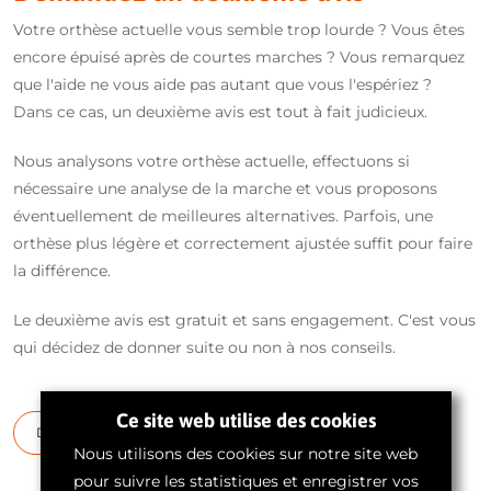
Votre orthèse actuelle vous semble trop lourde ? Vous êtes
encore épuisé après de courtes marches ? Vous remarquez
que l'aide ne vous aide pas autant que vous l'espériez ?
Dans ce cas, un deuxième avis est tout à fait judicieux.
Nous analysons votre orthèse actuelle, effectuons si
nécessaire une analyse de la marche et vous proposons
éventuellement de meilleures alternatives. Parfois, une
orthèse plus légère et correctement ajustée suffit pour faire
la différence.
Le deuxième avis est gratuit et sans engagement. C'est vous
qui décidez de donner suite ou non à nos conseils.
Ce site web utilise des cookies
Demandez un deuxième avis gratuit
Nous utilisons des cookies sur notre site web
pour suivre les statistiques et enregistrer vos