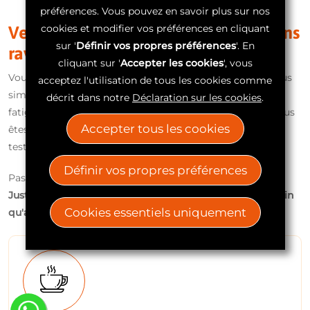
préférences. Vous pouvez en savoir plus sur nos
cookies et modifier vos préférences en cliquant
Venez nous rendre visite ! Nous serons
sur '
Définir vos propres préférences
'. En
ravis de vous consacrer du temps.
cliquant sur '
Accepter les cookies
', vous
Vous n'avez encore rien à décider. Peut-être cherchez-vous
acceptez l'utilisation de tous les cookies comme
simplement des réponses à vos questions, car vous vous
décrit dans notre
Déclaration sur les cookies
.
fatiguez rapidement lorsque vous marchez ou courez. Vous
Accepter tous les cookies
êtes le bienvenu chez nous pour un premier entretien, un
test ou un deuxième avis honnête.
Définir vos propres préférences
Pas d'attente. Pas d'obligation.
Juste des soins adaptés qui vous aideront à aller plus loin
Cookies essentiels uniquement
qu'aujourd'hui.