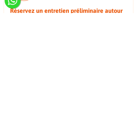
Réservez un entretien préliminaire autour
d'une délicieuse tasse de café !
Contactez-nous via le
formulaire de contact
ou
appelez-nous au
+32 (0) 473 17 17 00
. Nous nous ferons
un plaisir de vous rendre service.
Foire aux questions sur la fatigue lors
de la marche
Quelles orthèses aident à lutter contre la
fatigue lors de la marche ?
Les orthèses telles que les AFO, les GRF-AFO ou les KAFO