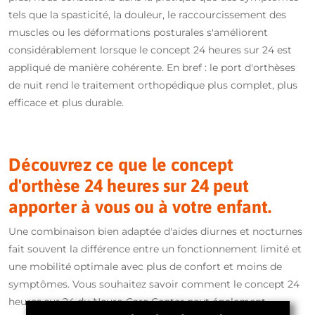
tels que la spasticité, la douleur, le raccourcissement des
thérapie ou le port d'une orthèse pendant la journée. En
muscles ou les déformations posturales s'améliorent
travaillant activement à la guérison et à la correction
considérablement lorsque le concept 24 heures sur 24 est
pendant la nuit également.
appliqué de manière cohérente. En bref : le port d'orthèses
de nuit rend le traitement orthopédique plus complet, plus
efficace et plus durable.
Découvrez ce que le concept
d'orthèse 24 heures sur 24 peut
apporter à vous ou à votre enfant.
Une combinaison bien adaptée d'aides diurnes et nocturnes
fait souvent la différence entre un fonctionnement limité et
une mobilité optimale avec plus de confort et moins de
symptômes. Vous souhaitez savoir comment le concept 24
heures sur 24 du Neuro Care Center peut également