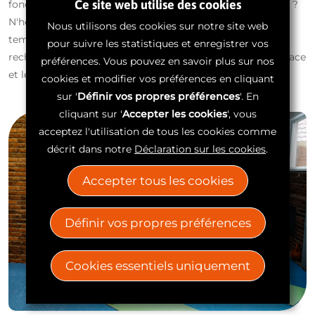
Ce site web utilise des cookies
fonctionner dans votre situation ou celle de votre patient ?
N'hésitez pas à prendre rendez-vous. Nous prendrons le
Nous utilisons des cookies sur notre site web
temps de discuter avec vous de toutes les possibilités et
pour suivre les statistiques et enregistrer vos
rechercherons ensemble le traitement global le plus efficace
préférences. Vous pouvez en savoir plus sur nos
et le plus agréable possible.
cookies et modifier vos préférences en cliquant
sur '
Définir vos propres préférences
'. En
cliquant sur '
Accepter les cookies
', vous
acceptez l'utilisation de tous les cookies comme
décrit dans notre
Déclaration sur les cookies
.
Accepter tous les cookies
Définir vos propres préférences
Cookies essentiels uniquement