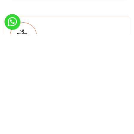
Réservez un entretien préliminaire autour
d'une délicieuse tasse de café !
Contactez-nous via le
formulaire de contact
ou
appelez-nous au
+32 (0) 473 17 17 00
. Nous nous ferons
un plaisir de vous rendre service.